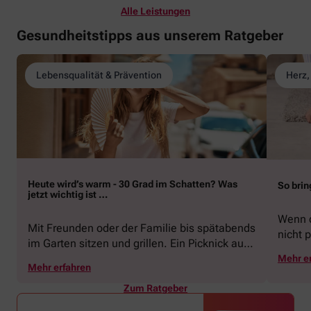
Alle Leistungen
Gesundheitstipps aus unserem Ratgeber
Lebensqualität & Prävention
Herz,
Heute wird’s warm - 30 Grad im Schatten? Was
So brin
jetzt wichtig ist …
Wenn d
Mit Freunden oder der Familie bis spätabends
nicht p
im Garten sitzen und grillen. Ein Picknick auf
zeigen
der Stadtparkwiese. Mit dem Paddelboot über
Mehr e
welche
Mehr erfahren
den See gleiten oder eine Radtour durch die
Schwu
blühende Landschaft unternehmen … Der
Zum Ratgeber
Sommer beschert uns viele Glücksmomente.