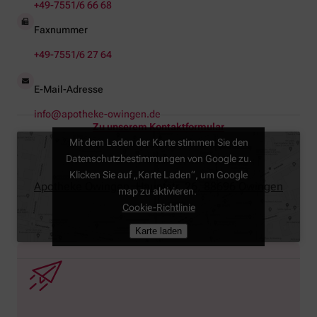
+49-7551/6 66 68
Faxnummer
+49-7551/6 27 64
E-Mail-Adresse
info@apotheke-owingen.de
Zu unserem Kontaktformular
Mit dem Laden der Karte stimmen Sie den
Datenschutzbestimmungen von Google zu.
Klicken Sie auf „Karte Laden“, um Google
Apotheke Owingen, Hauptstr. 26, 88696 Owingen
map zu aktivieren.
Cookie-Richtlinie
Karte laden