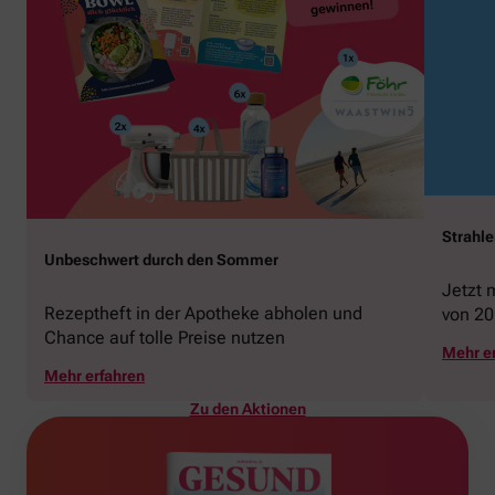
Strahl
Unbeschwert durch den Sommer
Jetzt 
Rezeptheft in der Apotheke abholen und
von 20
Chance auf tolle Preise nutzen
gewin
Mehr e
Mehr erfahren
Zu den Aktionen