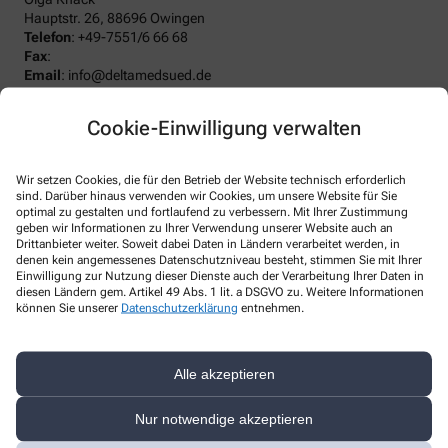
Hauptstr. 26, 88696 Owingen
Telefon
:
+49-7551/6 66 68
Fax
:
Email
:
info@deltamedsued.de
Website
:
www.deltamedsued.de
Cookie-Einwilligung verwalten
Weitere Hinweise
Streitschlichtung
Wir setzen Cookies, die für den Betrieb der Website technisch erforderlich
Wir sind weder verpflichtet noch bereit, an einem
sind. Darüber hinaus verwenden wir Cookies, um unsere Website für Sie
Streitbeilegungsverfahren vor einer Verbraucherschlichtungsstelle
optimal zu gestalten und fortlaufend zu verbessern. Mit Ihrer Zustimmung
teilzunehmen.
geben wir Informationen zu Ihrer Verwendung unserer Website auch an
Drittanbieter weiter. Soweit dabei Daten in Ländern verarbeitet werden, in
denen kein angemessenes Datenschutzniveau besteht, stimmen Sie mit Ihrer
Haftung
Einwilligung zur Nutzung dieser Dienste auch der Verarbeitung Ihrer Daten in
Wir sind für unsere Inhalte verantwortlich. Alle Inhalte werden mit
diesen Ländern gem. Artikel 49 Abs. 1 lit. a DSGVO zu. Weitere Informationen
der gebotenen Sorgfalt und nach bestem Wissen erstellt. Soweit
können Sie unserer
Datenschutzerklärung
entnehmen.
wir mittels Links auf Internetseiten Dritter verweisen, können wir
keine Gewähr für die fortwährende Aktualität, Richtigkeit und
Vollständigkeit der verlinkten Inhalte übernehmen, da diese
Alle akzeptieren
Inhalte außerhalb unseres Verantwortungsbereichs liegen und
wir auf die zukünftige Gestaltung keinen Einfluss haben. Sollten
aus Ihrer Sicht Inhalte gegen geltendes Recht verstoßen oder
Nur notwendige akzeptieren
unangemessen sein, teilen Sie uns dies bitte mit. Unsere