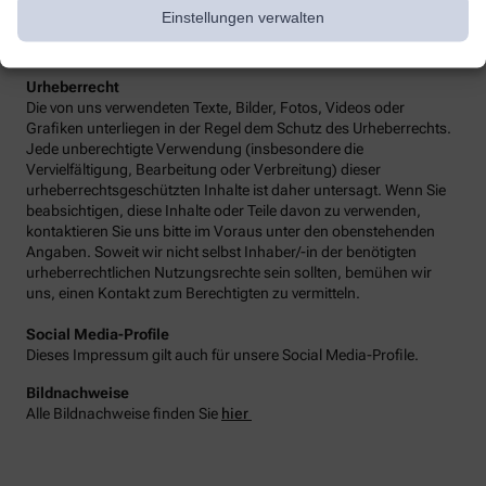
rechtlichen Hinweise sowie alle Fragen und Streitigkeiten im
Einstellungen verwalten
Zusammenhang mit der Gestaltung unseres Angebots
unterliegen dem Recht der Bundesrepublik Deutschland.
Urheberrecht
Die von uns verwendeten Texte, Bilder, Fotos, Videos oder
Grafiken unterliegen in der Regel dem Schutz des Urheberrechts.
Jede unberechtigte Verwendung (insbesondere die
Vervielfältigung, Bearbeitung oder Verbreitung) dieser
urheberrechtsgeschützten Inhalte ist daher untersagt. Wenn Sie
beabsichtigen, diese Inhalte oder Teile davon zu verwenden,
kontaktieren Sie uns bitte im Voraus unter den obenstehenden
Angaben. Soweit wir nicht selbst Inhaber/-in der benötigten
urheberrechtlichen Nutzungsrechte sein sollten, bemühen wir
uns, einen Kontakt zum Berechtigten zu vermitteln.
Social Media-Profile
Dieses Impressum gilt auch für unsere Social Media-Profile.
Bildnachweise
Alle Bildnachweise finden Sie
hier