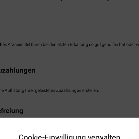
es Arzneimittel Ihnen bei der letzten Erkältung so gut geholfen hat oder 
Zuzahlungen
e Auflistung Ihrer geleisteten Zuzahlungen erstellen.
freiung
die Befreiung der gesetzlichen Zuzahlung haben, können wir diese Info s
Cookie-Einwilligung verwalten