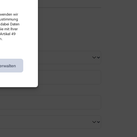
erwenden wir
 Zustimmung
 dabei Daten
e mit Ihrer
Artikel 49
n.
erwalten