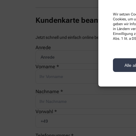
Wir setzen Coo
Kundenkarte beantragen
Cookies, um u
geben wir Inf
in Ländern ve
Einwilligung z
Jetzt schnell und einfach online beantragen und beim
Abs. 1 lit. a
Anrede
Alle a
Vorname *
Nachname *
Vorwahl *
Telefonnummer *