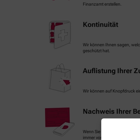
Finanzamt erstellen.
Kontinuität
Wir können Ihnen sagen, welch
geschützt hat.
Auflistung Ihrer 
Wir können auf Knopfdruck ein
Nachweis Ihrer Be
Wenn Sie einen Ausweis über 
immer vorzeigen.