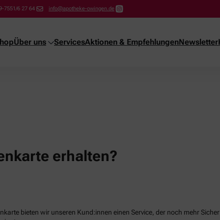
9-7551/6 27 64
info@apotheke-owingen.de
shop
Über uns
Services
Aktionen & Empfehlungen
Newsletter
nkarte erhalten?
karte bieten wir unseren Kund:innen einen Service, der noch mehr Sicherhe