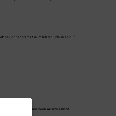
welche Sonnencreme Sie im letzten Urlaub so gut
peichern und Sie müssen Ihren Ausweis nicht