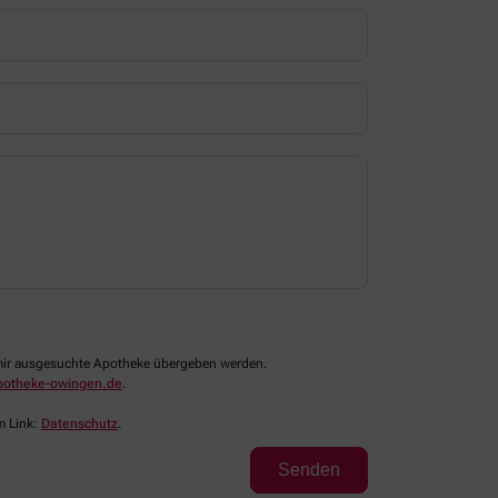
n mir ausgesuchte Apotheke übergeben werden.
potheke-owingen.de
.
m Link:
Datenschutz
.