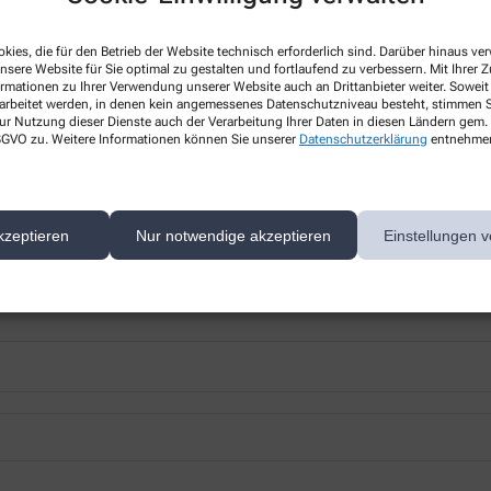
kies, die für den Betrieb der Website technisch erforderlich sind. Darüber hinaus v
nsere Website für Sie optimal zu gestalten und fortlaufend zu verbessern. Mit Ihrer
ormationen zu Ihrer Verwendung unserer Website auch an Drittanbieter weiter. Soweit
rarbeitet werden, in denen kein angemessenes Datenschutzniveau besteht, stimmen Si
ur Nutzung dieser Dienste auch der Verarbeitung Ihrer Daten in diesen Ländern gem. 
 nächsten Besuch bei uns in der Apotheke abholen.
 DSGVO zu. Weitere Informationen können Sie unserer
Datenschutzerklärung
entnehme
kzeptieren
Nur notwendige akzeptieren
Einstellungen v