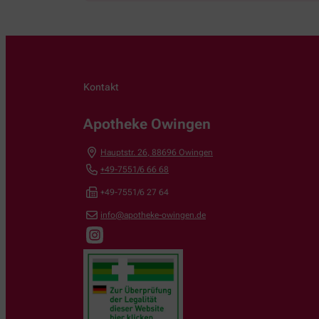
Kontakt
Apotheke Owingen
Hauptstr. 26
,
88696
Owingen
+49-7551/6 66 68
+49-7551/6 27 64
info@apotheke-owingen.de