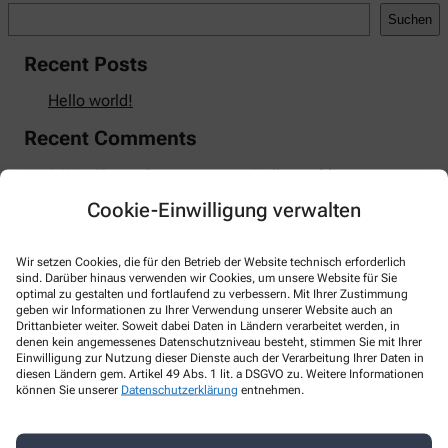
Suchen
Recent Posts
Hello world!
Recent Comments
A WordPress Commenter
zu
Hello world!
Cookie-Einwilligung verwalten
Wir setzen Cookies, die für den Betrieb der Website technisch erforderlich
Kontakt
sind. Darüber hinaus verwenden wir Cookies, um unsere Website für Sie
optimal zu gestalten und fortlaufend zu verbessern. Mit Ihrer Zustimmung
geben wir Informationen zu Ihrer Verwendung unserer Website auch an
Apotheke Owingen
Drittanbieter weiter. Soweit dabei Daten in Ländern verarbeitet werden, in
denen kein angemessenes Datenschutzniveau besteht, stimmen Sie mit Ihrer
Einwilligung zur Nutzung dieser Dienste auch der Verarbeitung Ihrer Daten in
Hauptstr. 26
,
88696
Owingen
diesen Ländern gem. Artikel 49 Abs. 1 lit. a DSGVO zu. Weitere Informationen
+49-7551/6 66 68
können Sie unserer
Datenschutzerklärung
entnehmen.
+49-7551/6 27 64
info@apotheke-owingen.de